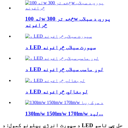
له 100w څخه تر 300w پورې د سیلاب
څراغونه
د LED سپورت سیلاب څراغونه
د LED لوړ ماسټ سیلاب څراغونه
د LED لوبغالي څراغونه
130lm/w 150lm/w 170lm/w لیډ...
د سپورت انرژي بیلونو کمول: د LED حل چې تاسو