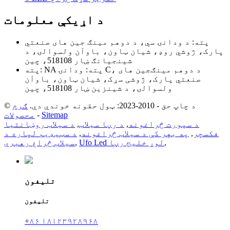
د اړیکې معلومات
پته: د ودانۍ سي، د دوهم مينګ جين های صنعتي
پارک، ژوشي روډ، شيان ټاون، باوآن ولسوالۍ، د
شينجيانګ ښار 518108، چين
پته: NA پته: ودانۍ C، د دوهم مینګجین های
صنعتي پارک، ژوشی سړک، شیان ټاون، باوآن
ولسوالۍ، د شینزین ښار 518108، چین
© د چاپ حق - 2010-2023: ټول حقونه خوندي دي.
ګرم
Sitemap
-
محصولات
د سپورت څراغونه
,
د رڼا سیلاب
,
د سیلاب روښانتیا
فکسچر
,
په بهر کې د سیلاب څراغونه
,
د سټیډیم لپاره د
,
Ufo Led لوړ خلیج رڼا
,
سیلاب څراغ رهبري
تلیفون
تلیفون
+۸۶ ۱۸۱۲۳۹۲۸۹۶۸