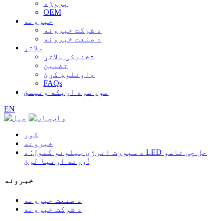
پروژه
OEM
خبرونه
د شرکت خبرونه
د صنعت خبرونه
ملاتړ
تخنیکی ملاتړ
تضمین
ډاونلوډ کړئ
FAQs
موږ سره اړیکه ونیسئ
EN
کور
خبرونه
د سپورت انرژي بیلونو کمول: د LED حل چې تاسو
ورته اړتیا لرئ!
خبرونه
د صنعت خبرونه
د شرکت خبرونه