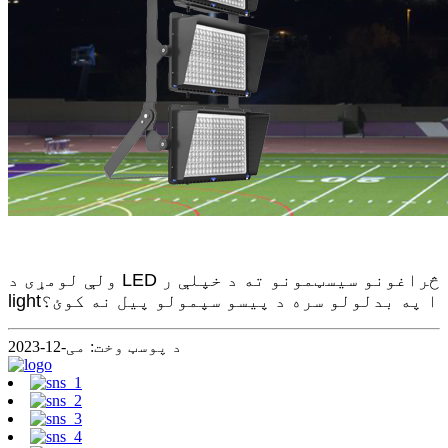
ولې لومړی د LED څراغونو سیسټمونو ته د خپلې ر
lightا په بدلولو سره د پیسو سپمولو پیل نه کوئ؟
د پوسټ وخت: می-12-2023