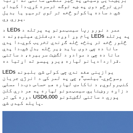
بریښنایی وسیلې په څیر منظمې ساتنې ته اړتیا
لري ترڅو دوی په ښه توګه ترسره کړي.دا کیدای
شي د ساده پاکولو څخه تر لوی ترمیم یا بدیل
پورې وي.
د LEDs عمر د نورو رڼا سیسټمونو په پرتله د
پام وړ اوږد دی.فلزي هیلیډونه د LEDs په پرتله
څلور څخه تر پنځه ځله ګړندي تخریب کوي.دا پدې
مانا ده چې دوی باید ډیر ځله بدل شي.دا پدې
مانا ده چې د موادو د لګښت سربیره، د ساتنې
قراردادیانو لپاره ډیرو پیسو ته اړتیا ده.
LEDs یوازینی هغه ندي چې کولی شي بلبونه
وسوځوي."بیلسټ"، چې په لمر کې د انرژي جریان
کنټرولوي، د ناکامۍ لپاره هم حساس دی.دا مسلې
د زاړه روښنايي سیسټمونو لپاره په هر درې کلن
دوره کې تر USD6,000 پورې د ساتنې لګښتونو
پایله کیدی شي.