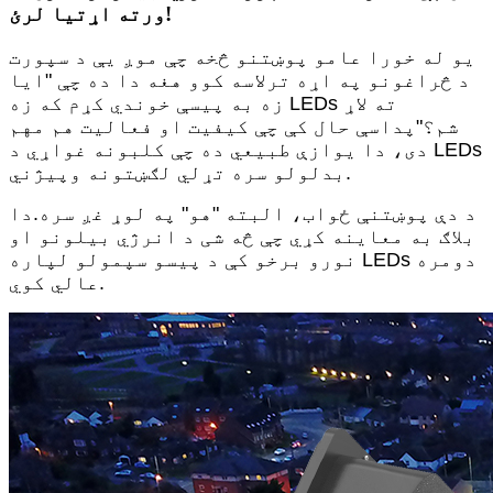
ورته اړتیا لرئ!
یو له خورا عامو پوښتنو څخه چې موږ یې د سپورت
د څراغونو په اړه ترلاسه کوو هغه دا ده چې "ایا
زه به پیسې خوندي کړم که زه LEDs ته لاړ
شم؟"پداسې حال کې چې کیفیت او فعالیت هم مهم
دی، دا یوازې طبیعي ده چې کلبونه غواړي د LEDs
بدلولو سره تړلي لګښتونه وپیژني.
د دې پوښتنې ځواب، البته "هو" په لوړ غږ سره.دا
بلاګ به معاینه کړي چې څه شی د انرژي بیلونو او
نورو برخو کې د پیسو سپمولو لپاره LEDs دومره
عالي کوي.