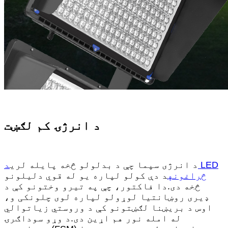
د انرژۍ کم لګښت
د انرژی سپما چې د بدلولو څخه پایله لري
د LED
څراغونه
د دې کولو لپاره یو له قوي دلیلونو
څخه دی.دا فاکتور، چې په تیرو وختونو کې د
ډیری روښانتیا لوړولو لپاره لوی چلونکی و،
اوس د بریښنا لګښتونو کې د وروستي زیاتوالي
له امله نور هم اړین دی.د وړو سوداګرۍ