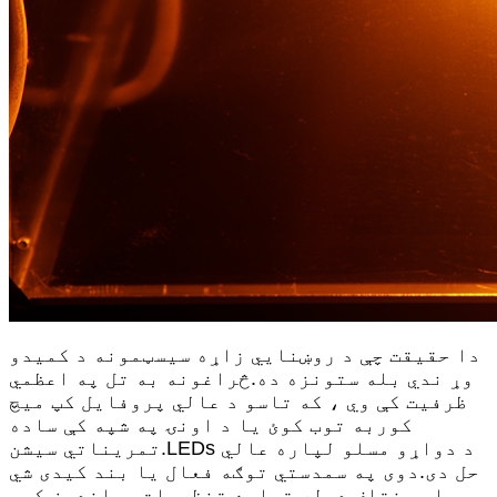
دا حقیقت چې د روښنايي زاړه سیسټمونه د کمیدو
وړ ندي بله ستونزه ده.څراغونه به تل په اعظمي
ظرفیت کې وي ، که تاسو د عالي پروفایل کپ میچ
کوربه توب کوئ یا د اونۍ په شپه کې ساده
تمریناتي سیشن.LEDs د دواړو مسلو لپاره عالي
حل دی.دوی په سمدستي توګه فعال یا بند کیدی شي
او مختلف ډوله تیاره تنظیمات وړاندیز کوي.