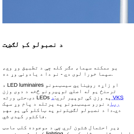
د نصبولو کم لګښت
یو ممکنه سپما، مګر کله چې د تطبیق وړ وي،
سپما خورا لوی دي - نو دا د یادونې وړ ده.
د LED luminaires او زاړه روښنايي سیسټمونو
ترمنځ یو له اصلي توپیرونو څخه د دوی وزن
دی.حتی ورته LEDs په وزن کې توپیر لري:
د VKS
رڼا
د نورو سیسټمونو په پرتله د پام وړ سپک
دي.دا د نصبولو لګښتونو په ټاکلو کې یو مهم
فاکتور کیدی شي.
ډیر احتمال شتون لري چې د موجوده کلب ماسټ
کولی شي د نوي ر lightingا واحد ځای په ځای کړي که