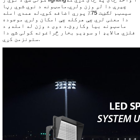
چیرې دا لږ وزن ولري.ماسټونه د نوي شوي رڼا
سیسټم لګښت 75٪ پورې اضافه کوي.له همدې امله
دا معنی لري چې هرکله چې امکان ولري موجوده
ماسټونه بیا وکاروئ.د دوی د وزن له امله، د
فلزي هالایډ او سوډیم بخار څراغونه کولی شي دا
ستونزمن کړي.