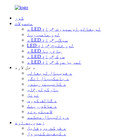
کور
محصولات
د LED لوبغالي او سپورت څراغ
لوړ ماسټ رڼا
د LED سیلاب څراغ
LED لوړ خلیج څراغ
د LED باغ رڼا
د LED سړک څراغ
د LED لمریز سړک څراغ
د حل لاره
د فوټبال لوبغالی
د باسکټبال انګړ
د کانټینر بندر
پارکولو ځای
تونل
د ګالف کورس
د هاکي رینک
لامبلو ډنډ
د والیبال محکمه
زموږ په اړه
د شرکت پروفایل
د کیفیت کنټرول