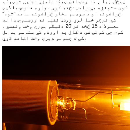
یوځل بیا ، دا پخوانۍ ټیکنالوژي ده چې ترټولو
لوی ستونزه یې رامینځته کړې.دواړه فلزي-هالایډ
څراغونه او د سوډیم بخار څراغونه باید "تود"
شي ترڅو خپل لوړ روښانتیا ته ورسیږي.دا به
معمولا د 15 څخه تر 20 دقیقو پورې وخت ونیسي،
کوم چې کولی شي د کال په اوږدو کې ستاسو په بل
کې د چلولو ډیری وخت اضافه کړي.