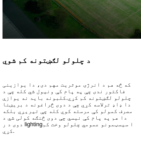
د چلولو لګښتونه کم شوي
که څه هم د انرژۍ موثریت مهم دی، دا یوازینی
فاکتور ندی چې په پام کې ونیول شي کله چې د
چلولو لګښتونه کم کړي.کلبونه باید نه یوازې
دا ډاډ ترلاسه کړي چې د دوی څراغونه د بریښنا
مصرف کمولو کې مرسته کوي کله چې تیریږي بلکه
دا هم په پام کې نیسي چې دوی څنګه کولی شي د
دوی د ر lightingا سیسټمونو عمومي چلولو وخت کم
کړي.