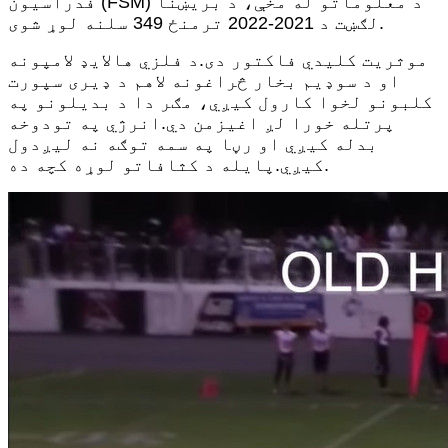
فدراسیون (FSM) د معلوماتو له مخې، د بریښنا
لګښت د 2021-2022 ترمنځ 349 سلنه لوړ شوی.
موثریت کلیدي فاکتور دی.د فلزي هالایډ لامپونه
او د سوډیم بخار څراغونه لاهم د ډیری سپورت
کلبونو لخوا کارول کیږي، مګر دا د بدیلونو په
پرتله خورا لږ اغیزمن دي.انرژي په تودوخه
بدله کیږي او رڼا په سمه توګه نه لیږدول
کیږي.پایله د کثافاتو لوړه کچه ده.