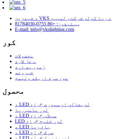
د شینزین VKS د رڼا کولو شرکت، لمیټډ
ټیلیفون: +86 0755-81784030
E-mail: info@vkslighting.com
کور
محصولات
د حل لاره
زموږ په اړه
خبرونه
موږ سره اړیکه ونیسئ
محصول
د LED لوبغالي او سپورت څراغ
لوړ ماسټ رڼا
د LED سیلاب څراغ
LED لوړ خلیج څراغ
د LED باغ رڼا
د LED سړک څراغ
د LED لمریز سړک څراغ