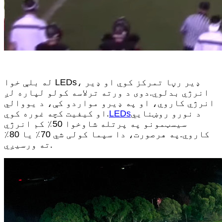
له بلې خوا LEDs، ډیر رڼا تمرکز کوي او ډیر
انرژي بدلوي.دوی د ورته ترلاسه کولو لپاره لږ
انرژي کاروي، او په ډیرو مواردو کې، د یووالي
د نورو روښنايي
LEDs
او کیفیت کچه ​​غوره کوي.
سیسټمونو په پرتله شاوخوا 50٪ کم انرژي
کاروي.په هرصورت، دا سپما کولی شي 70٪ یا 80٪
ته ورسیږي.