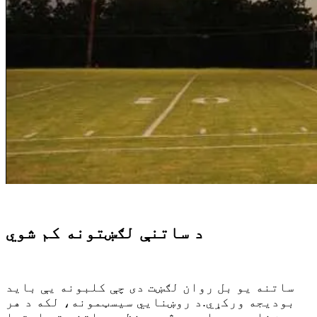
د ساتنې لګښتونه کم شوي
ساتنه یو بل روان لګښت دی چې کلبونه یې باید
بودیجه ورکړي.د روښنايي سیسټمونه، لکه د هر