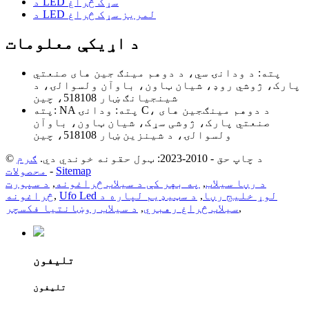
د LED سړک څراغ
د LED لمریز سړک څراغ
د اړیکې معلومات
پته: د ودانۍ سي، د دوهم مينګ جين های صنعتي
پارک، ژوشي روډ، شيان ټاون، باوآن ولسوالۍ، د
شينجيانګ ښار 518108، چين
پته: NA پته: ودانۍ C، د دوهم مینګجین های
صنعتي پارک، ژوشی سړک، شیان ټاون، باوآن
ولسوالۍ، د شینزین ښار 518108، چین
© د چاپ حق - 2010-2023: ټول حقونه خوندي دي.
ګرم
Sitemap
-
محصولات
د رڼا سیلاب
,
په بهر کې د سیلاب څراغونه
,
د سپورت
Ufo Led لوړ خلیج رڼا
,
د سټیډیم لپاره د
,
څراغونه
,
سیلاب څراغ رهبري
,
د سیلاب روښانتیا فکسچر
تلیفون
تلیفون