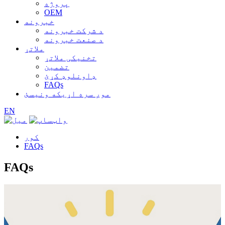
پروژه
OEM
خبرونه
د شرکت خبرونه
د صنعت خبرونه
ملاتړ
تخنیکی ملاتړ
تضمین
ډاونلوډ کړئ
FAQs
موږ سره اړیکه ونیسئ
EN
کور
FAQs
FAQs