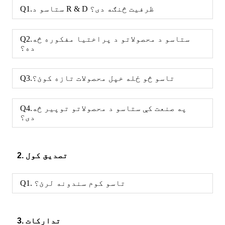
Q1.ستاسو د R & D ظرفیت څنګه دی؟
Q2.ستاسو د محصولاتو د پراختیا مفکوره څه
ده؟
Q3.تاسو څو ځله خپل محصولات تازه کوئ؟
Q4.په صنعت کې ستاسو د محصولاتو توپیر څه
دی؟
2. تصدیق کول
Q1. تاسو کوم سندونه لرئ؟
3. تدارکات