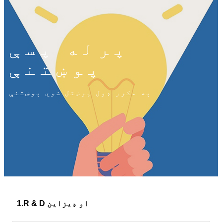
پرله پسې
پوښتنې
په مکرر ډول پوښتل شوي پوښتنې
1.R & D او ډیزاین