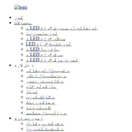
کور
محصولات
د LED لوبغالي او سپورت څراغ
لوړ ماسټ رڼا
د LED سیلاب څراغ
LED لوړ خلیج څراغ
د LED باغ رڼا
د LED سړک څراغ
د LED لمریز سړک څراغ
د حل لاره
د فوټبال لوبغالی
د باسکټبال انګړ
د کانټینر بندر
پارکولو ځای
تونل
د ګالف کورس
د هاکي رینک
لامبلو ډنډ
د والیبال محکمه
زموږ په اړه
د شرکت پروفایل
د کیفیت کنټرول