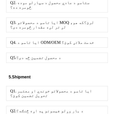
Q2. ستاسو د عادي محصول د سپارلو موده
څومره ده؟
Q3. ایا تاسو د محصولاتو MOQ لرئ؟که هو،
لږ تر لږه مقدار څومره دی؟
Q4. ایا تاسو د ODM/OEM خدمت ملاتړ کوئ؟
Q5.د محصول تضمین څه دی؟
5.Shipment
Q1. ایا تاسو د محصولاتو خوندي او معتبر
تحویل تضمین کوئ؟
Q2.د بار وړلو فیسونو په اړه څنګه؟