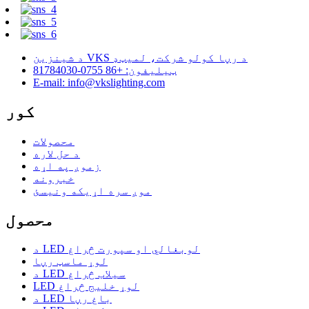
د شینزین VKS د رڼا کولو شرکت، لمیټډ
ټیلیفون: +86 0755-81784030
E-mail: info@vkslighting.com
کور
محصولات
د حل لاره
زموږ په اړه
خبرونه
موږ سره اړیکه ونیسئ
محصول
د LED لوبغالي او سپورت څراغ
لوړ ماسټ رڼا
د LED سیلاب څراغ
LED لوړ خلیج څراغ
د LED باغ رڼا