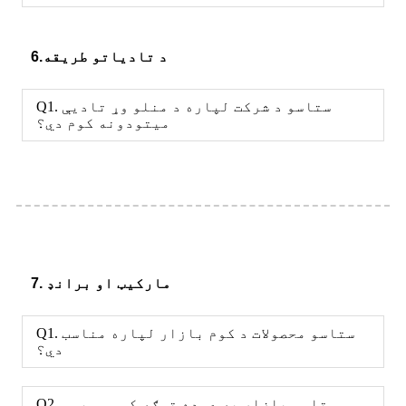
6.د تادیاتو طریقه
Q1. ستاسو د شرکت لپاره د منلو وړ تادیې
میتودونه کوم دي؟
7. مارکیټ او برانډ
Q1. ستاسو محصولات د کوم بازار لپاره مناسب
دي؟
Q2. ستاسو بازار په عمده توګه کومې سیمې