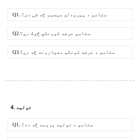
Q1. ستاسو د پیرودلو سیسټم څه شی دی؟
Q2.ستاسو عرضه کوونکي څوک دي؟
Q3.ستاسو د عرضه کونکو معیارونه څه دي؟
4. تولید
Q1. ستاسو د تولید پروسه څه ده؟