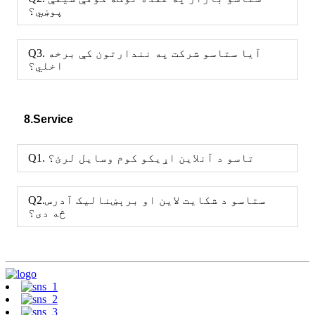
پوښي؟
Q3. آیا ستاسو شرکت په نندارتون کې برخه
اخلي؟
8.Service
Q1. تاسو د آنلاین اړیکو کوم وسایل لرئ؟
Q2.ستاسو د شکايت لاين او برېښناليک آدرس
څه دى؟