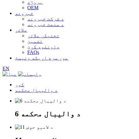
پروژه
OEM
خبرونه
د شرکت خبرونه
د صنعت خبرونه
ملاتړ
تخنیکی ملاتړ
تضمین
ډاونلوډ کړئ
FAQs
موږ سره اړیکه ونیسئ
EN
کور
د والیبال محکمه
د والیبال محکمه 6