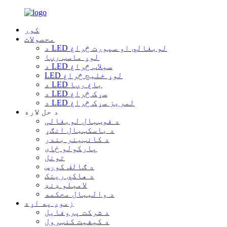
کور
محصولات
د LED لوبغالي او سپورت څراغ
لوړ ماسټ رڼا
د LED سیلاب څراغ
LED لوړ خلیج څراغ
د LED باغ رڼا
د LED سړک څراغ
د LED لمریز سړک څراغ
د حل لاره
د فوټبال لوبغالی
د باسکټبال انګړ
د کانټینر بندر
پارکولو ځای
تونل
د ګالف کورس
د هاکي رینک
لامبلو ډنډ
د والیبال محکمه
زموږ په اړه
د شرکت پروفایل
د کیفیت کنټرول