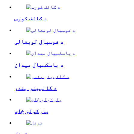
د ګالف کورس
د فوټبال لوبغالی
د باسکټبال میدان
د کانټینر بندر
پارکولو ځای