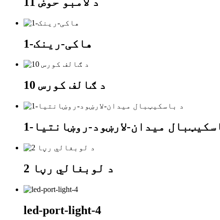
د لامبو حوض 11
هاکی-رینک-1
د ګالف کورس 10
سکیټبال میدان-لارښود-روښانتیا-1
د لوبغالي رڼا 2
led-port-light-4