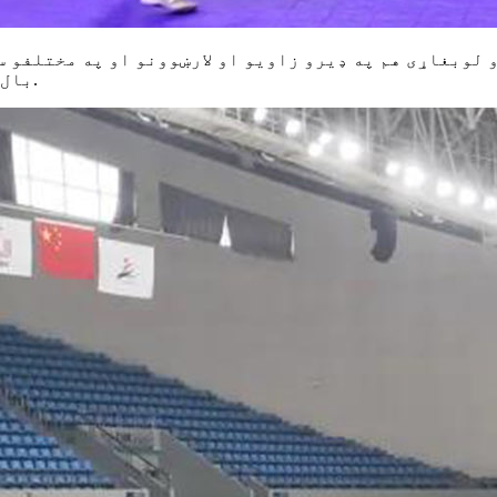
و لوبغاړی هم په ډیرو زاویو او لارښوونو او په مختلفو 
بال د الوتنې لاره او د هوایی موقعیت تعقیب پروسه ده.