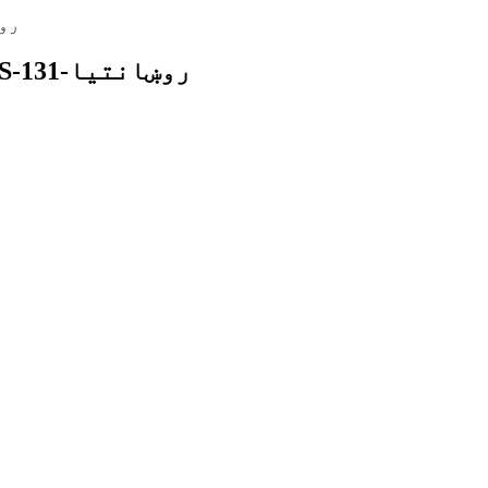
پارکینګ-لوټ-لارډ-روښانتیا-حل-VKS-روښانتیا-131