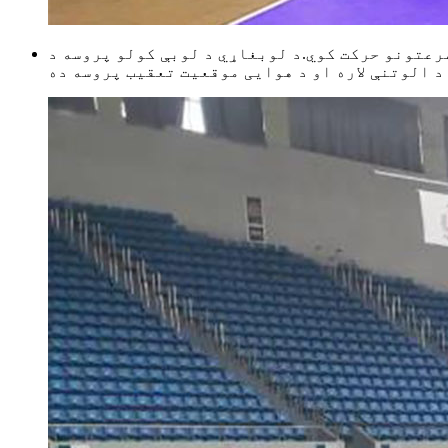
سرعتونو حرکت کوي.د لوبغاړي د لوبې کولو پروسه د