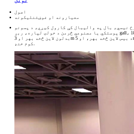
تونل
اصول
معیارونه او غوښتنلیکونه
ړخ نیسي، بال په والیبال کې کارول کیږي، د پسونو
پوستکي یا مصنوعي څرمن د خولۍ لپاره، ربړ gall، اندازه یې فوټبال ته ورته ده.د والیبال معیاري محکمه 18m اوږده او 9m پلنوالی لري، د بفر زون سره 3m د
بدلون لاین څخه بهر او 3m د بیس لاین څخه بهر، او 5m د بدلون لاین څخه بهر او 8m د بیس لاین څخه بهر.7m د محکمې څخه پورته او 12.5m دننه په نړیوال معیار، پرته له
کوم خنډ.