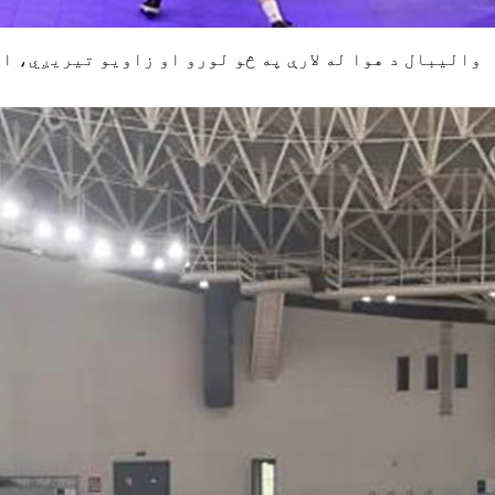
والیبال د هوا له لارې په څو لورو او زاویو تیریږي، ا