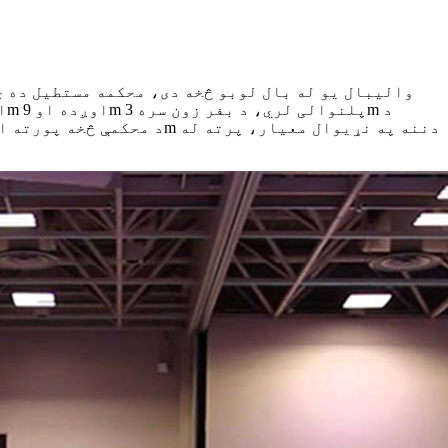
والیبال یو له بال لوبو څخه دی، محکمه مستطیل ده چ