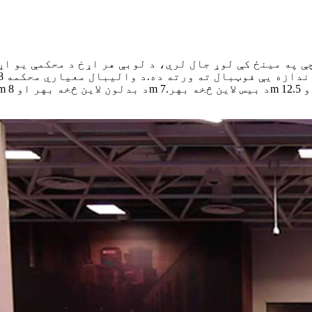
ې په مینځ کې لوړ جال لري، د لوبې هر اړخ د محکمې یو ا