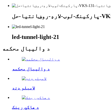
led-tunnel-light-21
د والیبال محکمه
د والیبال محکمه
لامبلو ډنډ
د هاکي رینک