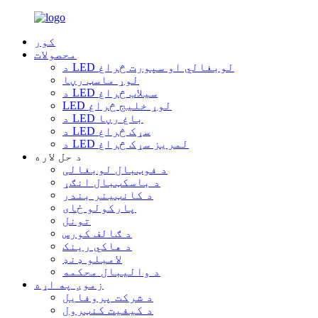
کور
محصولات
د LED لوبغالي او سپورت څراغ
لوړ ماسټ رڼا
د LED سیلاب څراغ
LED لوړ خلیج څراغ
د LED باغ رڼا
د LED سړک څراغ
د LED لمریز سړک څراغ
د حل لاره
د فوټبال لوبغالی
د باسکټبال انګړ
د کانټینر بندر
پارکولو ځای
تونل
د ګالف کورس
د هاکي رینک
لامبلو ډنډ
د والیبال محکمه
زموږ په اړه
د شرکت پروفایل
د کیفیت کنټرول