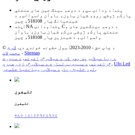
پته: د ودانۍ سي، د دوهم مينګ جين های صنعتي
پارک، ژوشي روډ، شيان ټاون، باوآن ولسوالۍ، د
شينجيانګ ښار 518108، چين
پته: NA پته: ودانۍ C، د دوهم مینګجین های
صنعتي پارک، ژوشی سړک، شیان ټاون، باوآن
ولسوالۍ، د شینزین ښار 518108، چین
© د چاپ حق - 2010-2023: ټول حقونه خوندي دي.
ګرم
Sitemap
-
محصولات
د رڼا سیلاب
,
په بهر کې د سیلاب څراغونه
,
د سپورت
Ufo Led
,
څراغونه
,
د سټیډیم لپاره د سیلاب څراغ رهبري
,
لوړ خلیج رڼا
,
د سیلاب روښانتیا فکسچر
تلیفون
تلیفون
+۸۶ ۱۸۱۲۳۹۲۸۹۶۸