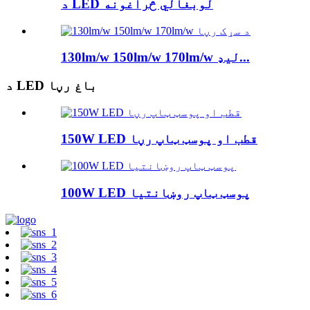
د LED لوبغالي څراغونه
130lm/w 150lm/w 170lm/w لیډ...
د LED باغ رڼا
150W LED قطب او پوسټ ټاپ رڼا
100W LED پوسټ ټاپ روښانتیا