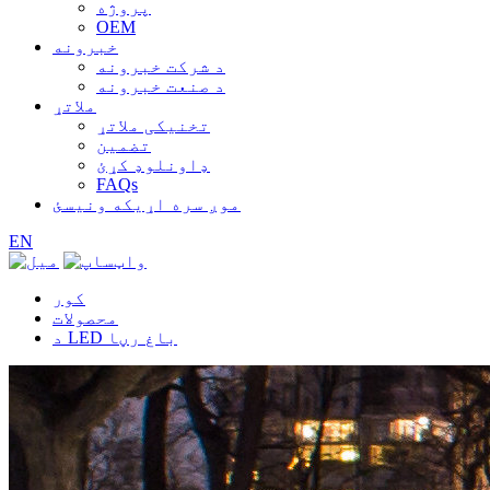
پروژه
OEM
خبرونه
د شرکت خبرونه
د صنعت خبرونه
ملاتړ
تخنیکی ملاتړ
تضمین
ډاونلوډ کړئ
FAQs
موږ سره اړیکه ونیسئ
EN
کور
محصولات
د LED باغ رڼا