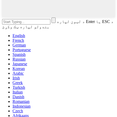
د لټون لپاره Enter یا ESC د
بندولو لپاره ټک وکړئ
English
French
German
Portuguese
Spanish
Russian
Japanese
Korean
Arabic
Irish
Greek
Turkish
Italian
Danish
Romanian
Indonesian
Czech
Afrikaans