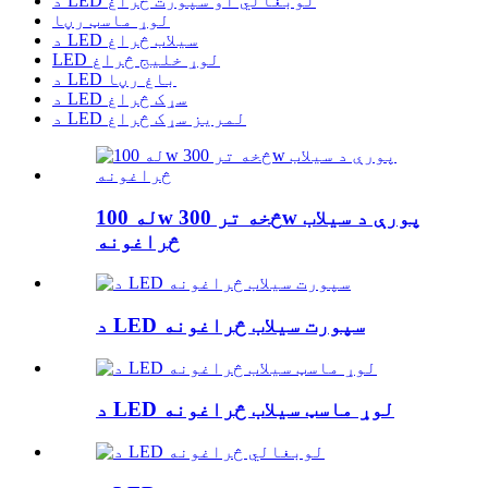
د LED لوبغالي او سپورت څراغ
لوړ ماسټ رڼا
د LED سیلاب څراغ
LED لوړ خلیج څراغ
د LED باغ رڼا
د LED سړک څراغ
د LED لمریز سړک څراغ
له 100w څخه تر 300w پورې د سیلاب
څراغونه
د LED سپورت سیلاب څراغونه
د LED لوړ ماسټ سیلاب څراغونه