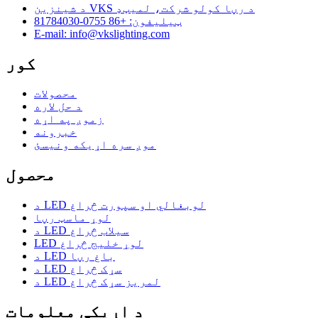
د شینزین VKS د رڼا کولو شرکت، لمیټډ
ټیلیفون: +86 0755-81784030
E-mail: info@vkslighting.com
کور
محصولات
د حل لاره
زموږ په اړه
خبرونه
موږ سره اړیکه ونیسئ
محصول
د LED لوبغالي او سپورت څراغ
لوړ ماسټ رڼا
د LED سیلاب څراغ
LED لوړ خلیج څراغ
د LED باغ رڼا
د LED سړک څراغ
د LED لمریز سړک څراغ
د اړیکې معلومات