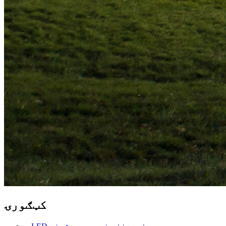
کټګورۍ