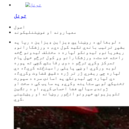
تونل
اصول
معیارونه او غوښتنلیکونه
د لوبغالي د روښنايي ډیزاین ډیزاین د رڼا په
بشپړ ترتیب باندې تکیه کول دي، د ورزشکارانو،
ریفریانو، لیدونکو لپاره د مختلف لیدونو څخه
راحته خدمت.د ورزشکارانو وړ کول ترڅو خپل پام
تمرکز وکړي ترڅو د دوی رقابتي کچې ته پوره
لوبه ورکړي او ښې پایلې رامینځته کړي؛د دې
لپاره چې ریفري ژر تر ژره دقیق قضاوت وکړي؛د
دې لپاره چې لیدونکي په اسانۍ سره د سپورت
تخنیکي لوبې ستاینه وکړي، په سایټ کې د سخت او
ژوندی سیالي فضا احساس کړي، او د رنګین
تلویزیوني خپرونو انځور روښانه او ریښتینی
کړي.