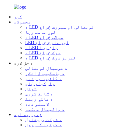
کور
محصولات
د LED لوبغالي او سپورت څراغ
لوړ ماسټ رڼا
د LED سیلاب څراغ
LED لوړ خلیج څراغ
د LED باغ رڼا
د LED سړک څراغ
د LED لمریز سړک څراغ
د حل لاره
د فوټبال لوبغالی
د باسکټبال انګړ
د کانټینر بندر
پارکولو ځای
تونل
د ګالف کورس
د هاکي رینک
لامبلو ډنډ
د والیبال محکمه
زموږ په اړه
د شرکت پروفایل
د کیفیت کنټرول