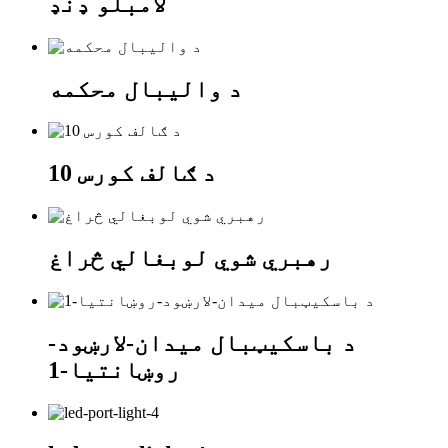
لامبلو ډنډ
د والیبال محکمه
د ګالف کورس 10
رهبري شوي لوبغالي څراغ
د باسکیټبال میدان-لارښود-
روښانتیا-1