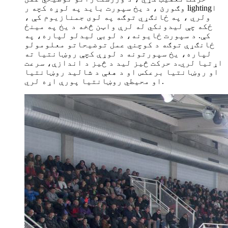
وګورئ ، د یخ سپورت باید په لوړه کچه ر lightingا
ولري ، په ځانګړي توګه په لوی جمنازیوم کې ،
ځکه چې لیدونکي له لرې واټن څخه د یخ په مینځ
کې. د سپورت ځایونه، د لوبې لیدلو لپاره، په
ځانګړې توګه د کوچني عمل توضیحاتو معلومولو
لپاره، یخ سپورتونه د لوړې کچې روښانتیا ته
اړتیا لري.د حرکت څیز لید د څیز د اندازې، سرعت
او روښانتیا برعکس او د هغې د شالید روښانتیا
او محیطي روښانتیا پورې اړه لري.