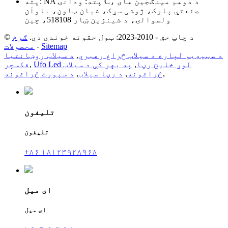
پته: NA پته: ودانۍ C، د دوهم مینګجین های
صنعتي پارک، ژوشی سړک، شیان ټاون، باوآن
ولسوالۍ، د شینزین ښار 518108، چین
© د چاپ حق - 2010-2023: ټول حقونه خوندي دي.
ګرم
Sitemap
-
محصولات
د سټیډیم لپاره د سیلاب څراغ رهبري
,
د سیلاب روښانتیا
Ufo Led لوړ خلیج رڼا
,
په بهر کې د سیلاب
,
فکسچر
,
څراغونه
,
د رڼا سیلاب
,
د سپورت څراغونه
تلیفون
تلیفون
+۸۶ ۱۸۱۲۳۹۲۸۹۶۸
ای میل
ای میل