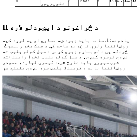
Ⅷ
/
1000
/
0.5
0.7
0.4
0.
تلویزیون
II د څراغونو د ایښودلو لاره
یادونه: 1. ساحه باید ډیره ښه مساوي او په لوړه کچه
روښانتیا ولري ترڅو په ساحه کې د چمک مخه ونیسي.2.
څرنګه چې د لوبغاړو ډیری کړنې د سیل کولو پلیټ ته
نږدې ترسره کیږي، د سیل کولو پلیټ لخوا رامینځته
شوی سیوري باید خارج شي.د کیمرې لپاره، عمودی
روښانتیا باید د کومینګ پلیټ سره نږدې یقیني شي.