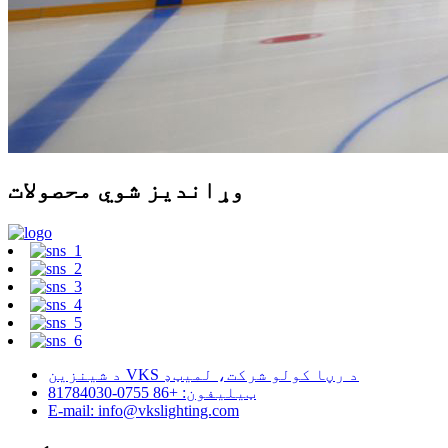
وړاندیز شوي محصولات
د شینزین VKS د رڼا کولو شرکت، لمیټډ
ټیلیفون: +86 0755-81784030
E-mail: info@vkslighting.com