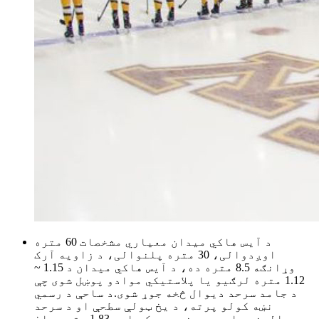
د آیس هاکي میدان معیاري مشخصات 60 متره
اوږدوالی، 30 متره پلنوالی، د زاویه آرک
وړانګه 8.5 متره ده، د آیس هاکي میدان د 1.15 ~
1.12 متره لرګیو یا پلاستيکي موادو پوښل شوی چې
د جامد سرحد دیوال څخه جوړ شوی.د ساحې د رسمي
نښه کولو پرته، د یخ ټولې سطحې او د سرحد
دیوالونه باید سپین وي، پک باید 1.83 متر پراخ