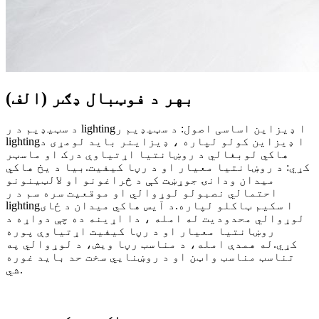
(الف) بهر د فوټبال ډګر
د سټیډیم د ر lightingا ډیزاین اساسی اصول: د سټیډیم ر
lightingا ډیزاین کولو لپاره ، ډیزاینر باید لومړی د
هاکي لوبغالي د روښانتیا اړتیاوې درک او ماسټر
کړي: د روښانتیا معیار او د رڼا کیفیت.بیا د یخ هاکي
میدان ودانۍ جوړښت کې د څراغونو او لالټینونو
احتمالي نصبولو لوړوالي او موقعیت سره سم د ر
lightingا سکیم ټاکلو لپاره.د آیس هاکي میدان د ځای
لوړوالي محدودیت له امله ، دا اړینه ده چې دواړه د
روښانتیا معیار او د رڼا کیفیت اړتیاوې پوره
کړي.له همدې امله، د مناسب رڼا ویش، د لوړوالي په
تناسب مناسب واټن او د روښنايي سخت حد باید غوره
شي.