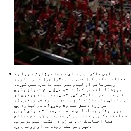
د آیس هاکي لوبغالي د رڼا ډیزاین د رڼا په
فعالیت تکیه کول دي، په معقول ډول د لوبغاړو،
ریفریانو او لیدونکو لید باندې عمل کوي.د
ورزشکارانو وړ کول ترڅو خپل پام تمرکز وکړي
ترڅو د دوی رقابتي کچې ته پوره لوبه ورکړي او
ښې پایلې رامینځته کړي؛د دې لپاره چې ریفري ژر
تر ژره دقیق قضاوت وکړي؛د دې لپاره چې
اوریدونکي په اسانۍ سره د سپورت تخنیکي لوبې
ستاینه وکړي ، په سایټ کې شدید او ژوندی سیالي
فضا احساس کړي ، ترڅو د رنګین تلویزیوني
خپرونو عکس روښانه او ژوندی وي.