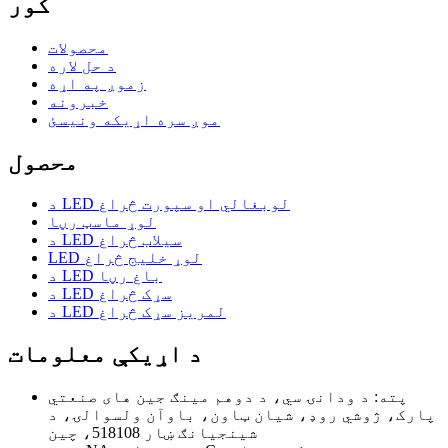
کور
محصولات
د حل لاره
زموږ په اړه
خبرونه
موږ سره اړیکه ونیسئ
محصول
د LED لوبغالي او سپورت څراغ
لوړ ماسټ رڼا
د LED سیلاب څراغ
LED لوړ خلیج څراغ
د LED باغ رڼا
د LED سړک څراغ
د LED لمریز سړک څراغ
د اړیکې معلومات
پته: د ودانۍ سي، د دوهم مينګ جين های صنعتي
پارک، ژوشي روډ، شيان ټاون، باوآن ولسوالۍ، د
شينجيانګ ښار 518108، چين