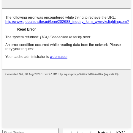
د لټون لپاره Enter یا ESC د