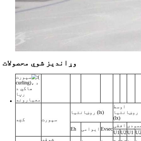
وړاندیز شوي محصولات
سپورت
curling)، د
هاکي د
رڼا
معیارونه
اوسط
روښانتیا
روښانتیا (lx)
(lx)
سپورت
کچه
مودی
افقی
Evsec
ایوامی
Eh
U1
U2
U1
U
شوقي