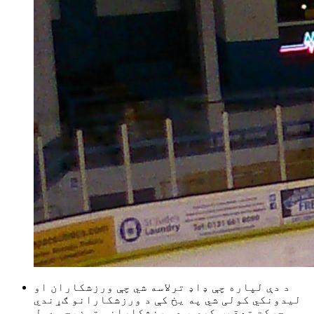
د دې لپاره چې ډاډ ترلاسه شي چې ورزشکاران او
لیدونکي کولی شي په یخ کې د ورزشکارانو ګړندي
حرکت تعقیب کړي ، د ورزشکارانو توضیحي عمل