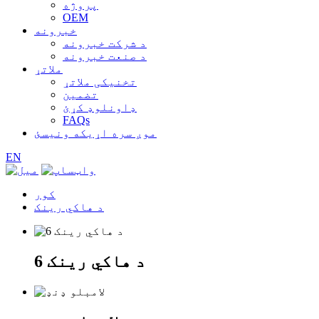
پروژه
OEM
خبرونه
د شرکت خبرونه
د صنعت خبرونه
ملاتړ
تخنیکی ملاتړ
تضمین
ډاونلوډ کړئ
FAQs
موږ سره اړیکه ونیسئ
EN
کور
د هاکي رینک
د هاکي رینک 6