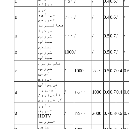
Ⅰ
۱۵۰
/
/
0.4
0.6
/
/
روزنه
غیر
سیالي،
Ⅱ
۳۰۰
/
/
0.4
0.6
/
/
تفریحي
فعالیتونه
شوکیا
/
/
0.7
0.5
/
/
۶۰۰
کورني
Ⅲ
سیالي
مسلکي
/
/
0.7
0.5
/
/
1000
کورني
Ⅳ
سیالي
تلویزیون
کورني
Ⅴ
/
1000
۷۵۰
0.5
0.7
0.4
0.
لوبې
خپروي
نړیوالې
لوبې په
Ⅵ
/
۱۵۰۰
1000
0.6
0.7
0.4
0.
تلویزیون
کې خپریږي
د لوړ
تعریف
Ⅶ
/
۲۵۰۰
2000
0.7
0.8
0.6
0.
HDTV
خپرونه
عاجل