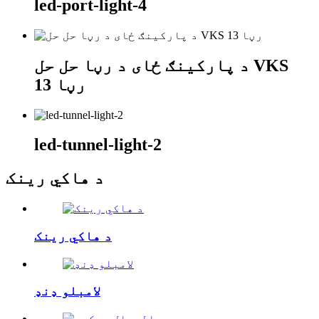
led-port-light-4
د پارکینګ ځای د رڼا حل حل VKS
رڼا 13
led-tunnel-light-2
د هاکي رینک
د هاکي رینک
لامبلو ډنډ