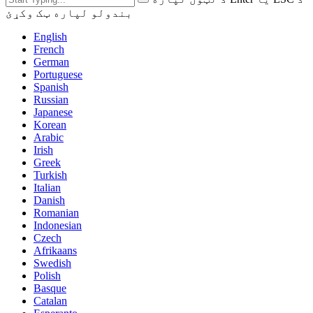
بندولو لپاره ټک وکړئ
English
French
German
Portuguese
Spanish
Russian
Japanese
Korean
Arabic
Irish
Greek
Turkish
Italian
Danish
Romanian
Indonesian
Czech
Afrikaans
Swedish
Polish
Basque
Catalan