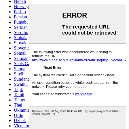
Nepali
Norwegian
Pashto
Persian
Punjabi
Serbian
Sesotho
Sinhala
Slovak
Slovenian
Somali
Samoan
Scots Gaelic
Shona
Sindhi
Sundanese
Swahili
Tajik
Tamil
Telugu
Thai
Ukrainian
Urdu
Uzbek
Vietnamese