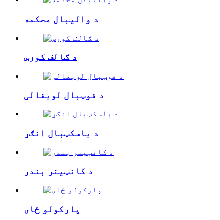
د والیبال محکمه
د ګالف کورس
د فوټبال لوبغالی
د باسکټبال انګړ
د کانټینر بندر
پارکولو ځای