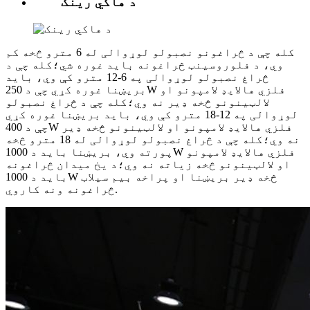
د هاکي رینک
کله چې د څراغونو نصبولو لوړوالی له 6 مترو څخه کم
وي، د فلوروسینټ څراغونه باید غوره شي؛کله چې د
څراغ نصبولو لوړوالی په 6-12 مترو کې وي، باید
بریښنا غوره کړي چې د 250W فلزي هالایډ لامپونو او
لالټینونو څخه ډیر نه وي؛کله چې د څراغ نصبولو
لوړوالی په 12-18 مترو کې وي، باید بریښنا غوره کړي
چې د 400W فلزي هالایډ لامپونو او لالټینونو څخه ډیر
نه وي؛کله چې د څراغ نصبولو لوړوالی له 18 مترو څخه
پورته وي، بریښنا باید د 1000W فلزي هالایډ لامپونو
او لالټینونو څخه زیاته نه وي؛د یخ میدان څراغونه
باید د 1000W څخه ډیر بریښنا او پراخه بیم سیلاب
څراغونه ونه کاروي.