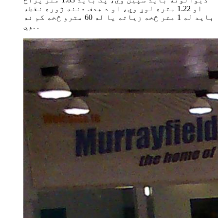
او 1.22 متره لوړ وي، او د هدف دننه ژوره نقطه
باید له 1 متر څخه زیاته یا له 60 مترو څخه کم نه
وي. .