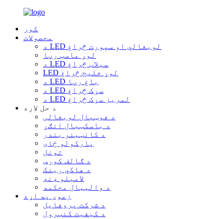
کور
محصولات
د LED لوبغالي او سپورت څراغ
لوړ ماسټ رڼا
د LED سیلاب څراغ
LED لوړ خلیج څراغ
د LED باغ رڼا
د LED سړک څراغ
د LED لمریز سړک څراغ
د حل لاره
د فوټبال لوبغالی
د باسکټبال انګړ
د کانټینر بندر
پارکولو ځای
تونل
د ګالف کورس
د هاکي رینک
لامبلو ډنډ
د والیبال محکمه
زموږ په اړه
د شرکت پروفایل
د کیفیت کنټرول