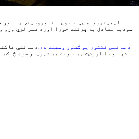
سوډیم معادل په پرتله خورا اوږد عمر لري ورو ور
د ساتنې فکتور یو ګټور وسیله ده.
د ساتنې فاکتو
شي او دا ارزښت به د وخت په تیریدو سره څنګه 