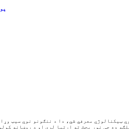
له 0w
ې ټیکنالوژي معرفي شي، دا د ننګونو نوې سیټ وړان