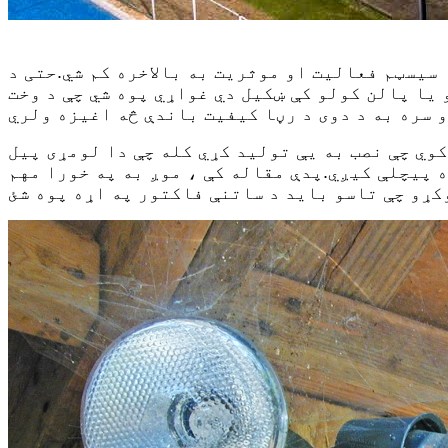
ت به بالاخره کم شي.حتی د LED لیمینیرونه چې د دوی د فلوروسینټ یا لوړ فشار
یا پالن کولو کې ښکیل دي غواړي پوه شي چې د وخت
وي چې نصب به یې تولید کړي کله چې دا لومړی پیل
ه پیچلې کیږي.پدې مقاله کې ، موږ به په خورا مهم