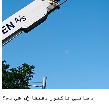
د ساتنې فاکتور دقیقا څه شی دی؟