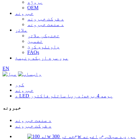
پروژه
OEM
خبرونه
د شرکت خبرونه
د صنعت خبرونه
ملاتړ
تخنیکی ملاتړ
تضمین
ډاونلوډ کړئ
FAQs
موږ سره اړیکه ونیسئ
EN
کور
خبرونه
د LED پوهه 4 برخه: د رڼا ساتلو فاکتور
خبرونه
د صنعت خبرونه
د شرکت خبرونه