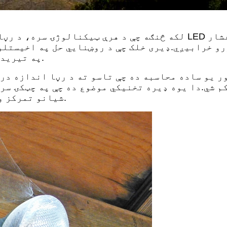
لکه څنګه چې د هرې ټیکنالوژۍ سره، د رڼا سیسټم فعالیت او موثری
و خرابیږي.ډیری خلک چې د روښنايي حل په اخیستلو 
په تیریدو سره به د دوی د رڼا کیفیت باندې څه اغیزه ولري.
ر یو ساده محاسبه ده چې تاسو ته د رڼا اندازه درک
کم شي.دا یوه ډیره تخنیکي موضوع ده چې په چټکۍ سر
شیانو تمرکز وکړو چې تاسو باید د ساتنې فاکتور په اړه پوه شئ.