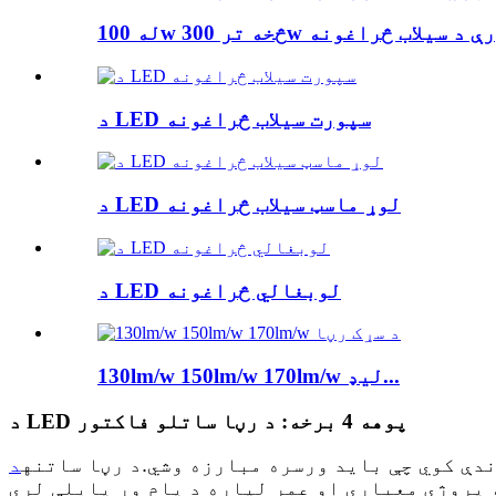
10 څخه تر 300w پورې د سیلاب څراغونه
د LED سپورت سیلاب څراغونه
د LED لوړ ماسټ سیلاب څراغونه
د LED لوبغالي څراغونه
130lm/w 150lm/w 170lm/w لیډ...
د LED پوهه 4 برخه: د رڼا ساتلو فاکتور
دې کوي چې باید ورسره مبارزه وشي.د رڼا ساتنه