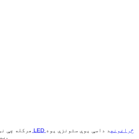
د LED څراغونه
د داسې یوې ستونزې یوه
هرکله چې نو
بیلګه ده چې نور بحث ته اړتیا لري او د روښانه کولو پروژې معیاري او عمر لپاره د پام وړ پایلې لري.